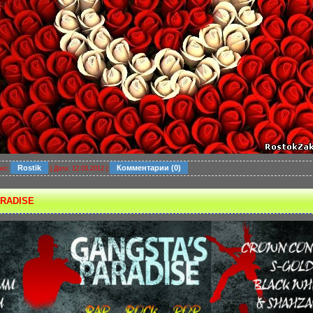
Rostik
Комментарии (0)
ил:
| Дата:
12.03.2012
|
RADISE