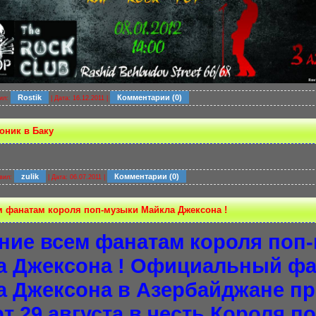
Rostik
Комментарии (0)
ил:
| Дата:
16.12.2011
|
оник в Баку
zulik
Комментарии (0)
вил:
| Дата:
06.07.2011
|
 фанатам короля поп-музыки Майкла Джексона !
ние всем фанатам короля поп
а Джексона ! Официальный фа
а Джексона в Азербайджане п
т 29 августа в честь Короля п