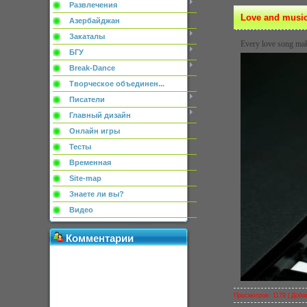
Развлечения
Love and musi
Азербайджан
Закаталы
Every love song mak
БГУ
Break-Dance
Творческое объединен...
Писатели
Главный дизайн
Онлайн игры
Тесты
Временная
Site-map
Знаете ли вы?
Видео
Комментарии
Просмотров: 1179 |
Доба