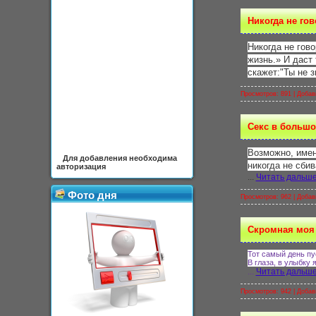
Никогда не го
Никогда не гово
жизнь.» И даст
скажет:"Ты не 
Просмотров: 891 |
Добав
Секс в большом
Возможно, имен
Для добавления необходима
никогда не сби
авторизация
...
Читать дальше
Фото дня
Просмотров: 962 |
Добав
Cкромная моя
Тот самый день пу
В глаза, в улыбку 
...
Читать дальше
Просмотров: 942 |
Добав