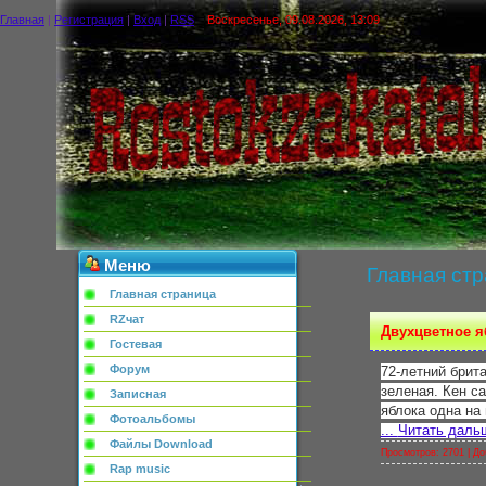
Главная
|
Регистрация
|
Вход
|
RSS
Воскресенье, 09.08.2026, 13:09
Меню
Главная ст
Главная страница
RZчат
Двухцветное я
Гостевая
Форум
72-летний брит
зеленая. Кен са
Записная
яблока одна на
Фотоальбомы
...
Читать даль
Файлы Download
Просмотров: 2701 |
До
Rap music