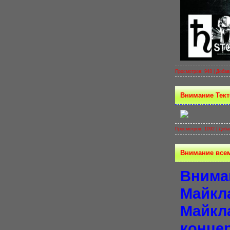
Просмотров: 948 |
Добав
Внимание Тект
Просмотров: 1092 |
Доба
Внимание всем
Внима
Майкл
Майкл
концер