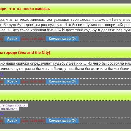
вори, что ты плохо живешь
ри, что ты плохо живешь. Бог услышит твои слова и скажет: «Ты не знае
 тебе судьбу в десятки раз худшую. Что бы ни случилось говори: «Хорош
знаешь, что такое хорошая жизнь!» И даст тебе судьбу в десятки раз лу
Rostik
Комментарии (0)
ил:
| Дата:
15.05.2012
|
 городе (Sex and the City)
но наши ошибки определяют судьбу? Без них… Из чего бы состояла на
вались с пути, разве бы мы любили, у нас были бы дети или бы мы были
 »
Rostik
Комментарии (0)
ил:
| Дата:
15.05.2012
|
сть будет проклят,
я влюбиться,
 »
Rostik
Комментарии (0)
ил:
| Дата:
13.04.2012
|