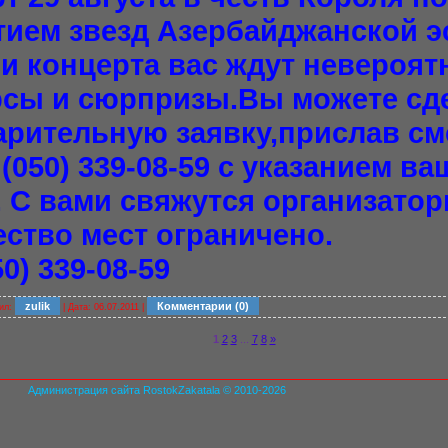
тием звезд Азербайджанской 
и концерта вас ждут невероя
рсы и сюрпризы.Вы можете сд
рительную заявку,прислав см
(050) 339-08-59 с указанием ва
 С вами свяжутся организатор
ство мест ограничено.
50) 339-08-59
zulik
Комментарии (0)
ил:
| Дата:
06.07.2011
|
1
2
3
...
7
8
»
Администрация сайта RostokZakatala © 2010-2026