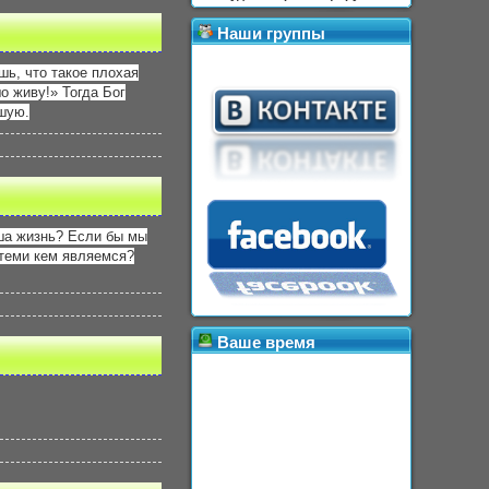
Наши группы
шь, что такое плохая
о живу!» Тогда Бог
чшую.
ша жизнь? Если бы мы
 теми кем являемся?
Ваше время