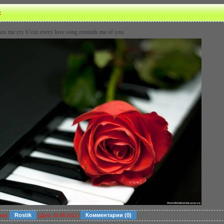
c
es me cry b’coz every love song reminds me of you.
Rostik
Комментарии (0)
вил:
| Дата:
02.08.2012
|