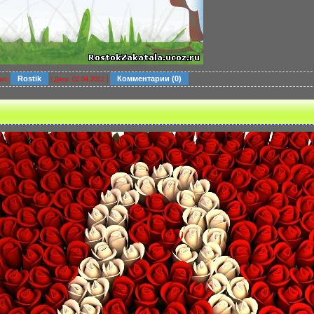
Rostik
Комментарии (0)
ил:
| Дата:
02.04.2012
|