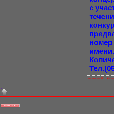
с учас
течени
конку
предва
номер 
имени.
Количе
Тел.(0
Просмотров: 810 |
Добав