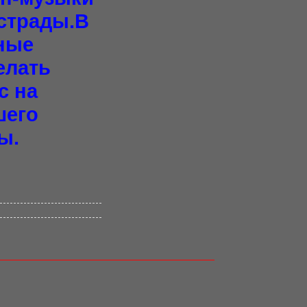
эстрады.В
тные
елать
с на
шего
ы.