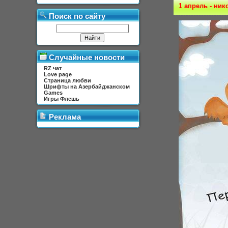
1 апрель - ник
Поиск по сайту
Случайные новости
RZ чат
Love page
Страница любви
Шрифты на Азербайджанском
Games
Игры Флешь
Реклама