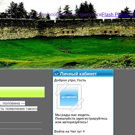
Для отображения требуется
Flash Player 1
Личный кабинет
Доброе утро, Гость
я, половина —
сть появления такого
Мы рады вас видеть.
Пожалуйста зарегистрируйтесь
или авторизуйтесь!
Войти на Чат тут ☟