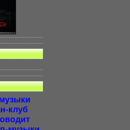
-музыки
н-клуб
роводит
оп-музыки