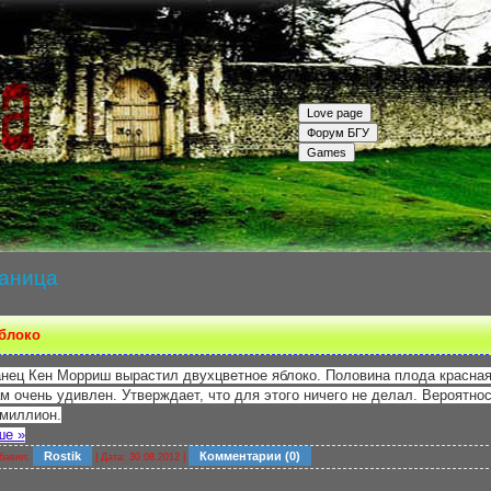
раница
блоко
анец Кен Морриш вырастил двухцветное яблоко. Половина плода красна
м очень удивлен. Утверждает, что для этого ничего не делал. Вероятно
 миллион.
ше »
Rostik
Комментарии (0)
бавил:
| Дата:
30.08.2012
|